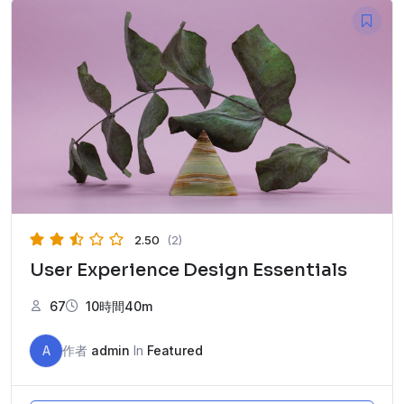
2.50
(2)
User Experience Design Essentials
67
10時間40m
A
作者
admin
In
Featured