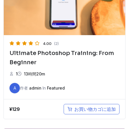
4.00
(2)
Ultimate Photoshop Training: From
Beginner
1
13時間20m
A
作者
admin
In
Featured
¥
129
お買い物カゴに追加