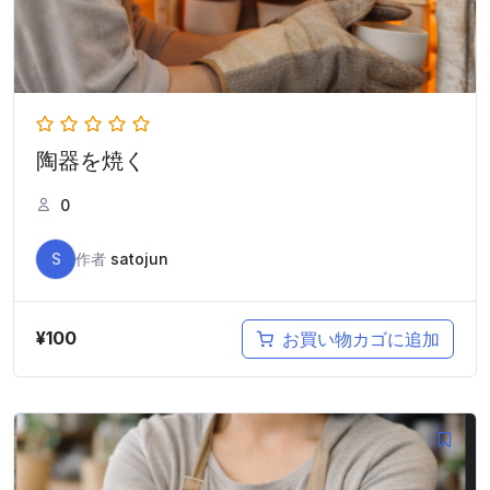
陶器を焼く
0
S
作者
satojun
¥
100
お買い物カゴに追加