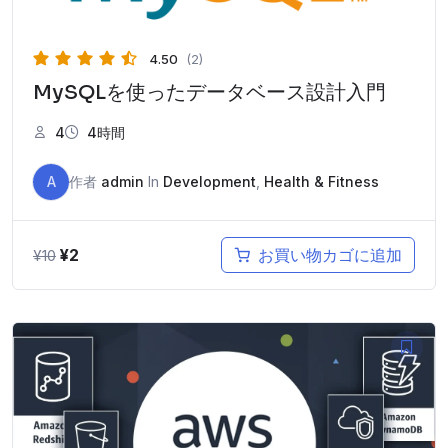
4.50
(2)
MySQLを使ったデータベース設計入門
4
4時間
A
作者
admin
In
Development
,
Health & Fitness
元
現
¥
2
お買い物カゴに追加
¥
10
の
在
価
の
格
価
は
格
¥10
は
で
¥2
し
で