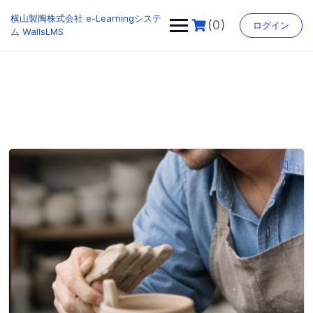
Skip
横山製陶株式会社 e-Learningシステ
to
(0)
ログイン
ム WallsLMS
content